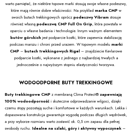
warto pamiętać, że niektóre topowe marki stosują swoje własne podeszwy,
które mają równie dobre właściwości. Na przykład
marka CMP
w
swoich butach trekkingowych oprócz
podeszwy Vibram
stosuje
również własną
podeszwę CMP Full On Grip
, która powstała w
oparciu o własne badania i technologie. Innym ważnym elementem
butów górskich
jest podparcie kostki, które zapewnia stabilizację
podczas marszu i chroni przed urazem. W topowym modelu
marki
CMP
–
butach trekkingowych Rigel
– znajdziecie Kevlarowe
podparcie kostki, wykonane z jednego z najbardziej trwałych a
jednocześnie o najwyższym stopniu elastyczności tworzywa.
WODOODPORNE BUTY TREKKINGOWE
Buty trekkingowe CMP
z membraną Clima Protect®
zapewniają
100% wodoodporność
i skuteczne odprowadzanie wilgoci, dzięki
czemu stopy pozostają suche i komfortowe w każdych warunkach. Lekka i
dopasowana konstrukcja gwarantuje wygodę podczas długich wędrówek,
a przy wyborze rozmiaru warto zostawić ok. 0,5 cm zapasu dla pełnej
swobody ruchu.
Idealne na szlaki, góry i aktywny wypoczynek
–