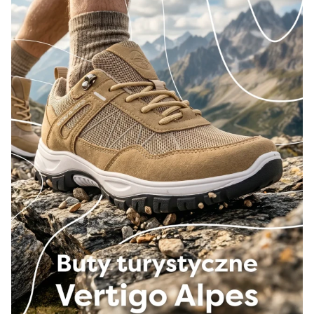
41
42
43
44
45
46
47