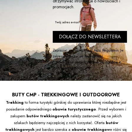
otrzymywać informacje o nowościach i
promocjach.
Twój adres e-mail
DOŁĄCZ DO NEWSLETTERA
Zapisując się, akceptujesz nasz
Regulamin
(w
zakresie dotyczącym Newslettera).
Przetwarzanie danych odbywa się zgodnie z
Polityką prywatności
.
BUTY CMP - TREKKINGOWE I OUTDOOROWE
Trekking
to forma turystyki górskiej do uprawiania której niezbędne jest
posiadanie odpowiedniego
obuwia turystycznego
. Przed wyborem i
zakupem
butów trekkingowych
należy zastanowić się na jakich
szlakach będziemy najczęściej z nich korzystać. Oferta
butów
trekkingowych
jest bardzo szeroka a
obuwie trekkingow
e różni się