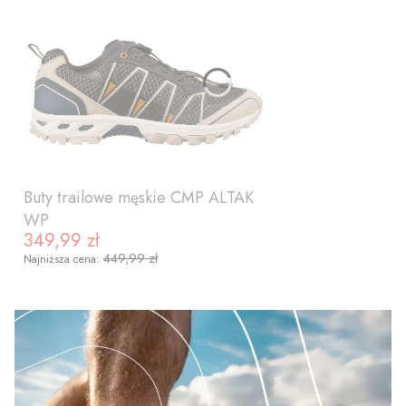
Buty trailowe męskie CMP ALTAK
WP
349,99 zł
Cena promocyjna
449,99 zł
Najniższa cena:
ZOBACZ PRODUKT