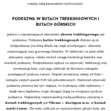
między sobą parametrami technicznymi.
PODESZWA W BUTACH TREKKINGOWYCH I
BUTACH GÓRSKICH
Jednym z najważniejszych elementów
obuwia trekkingowego
jest
podeszwa. Podeszwy
butów trekkingowych
złożone są ze
śródpodeszwy (na którą składa się część amortyzująca i elementy
usztywniające) oraz gumowego bieżnika. W zależności na jakie szlaki
planujemy wyjście, należy zwrócić uwagę konstrukcję bieżnika oraz
twardość podeszwy. Śródpodeszwa wpływa na sztywność, stabilizację oraz
amortyzację buta, czyli jego zdolność do tłumienia wstrząsów
powstających podczas marszu. Stopień amortyzacji zależy od ilości i
rodzajów użytych pianek EVA lub poliuretanowych. Natomiast sztywność
podeszwy powinna być tym większa, im trudniejszy szlak wybieramy –
dzięki temu będziemy mogli obciążyć stopę na mniejszym punkcie
podparcia. Najbardziej rozpoznawalną marką podeszwy używanej w
butach trekkingowych
jest
Vibram – dostępna m.in. w butach
marki
Lomer
. Dla wielu osób jest on wyznacznikiem jakości buta, ale