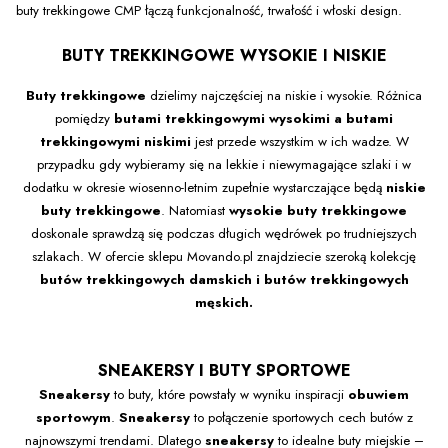
buty trekkingowe CMP łączą funkcjonalność, trwałość i włoski design.
BUTY TREKKINGOWE WYSOKIE I NISKIE
Buty trekkingowe
dzielimy najczęściej na niskie i wysokie. Różnica
pomiędzy
butami trekkingowymi wysokimi a butami
trekkingowymi niskimi
jest przede wszystkim w ich wadze. W
przypadku gdy wybieramy się na lekkie i niewymagające szlaki i w
dodatku w okresie wiosenno-letnim zupełnie wystarczające będą
niskie
buty trekkingowe
. Natomiast
wysokie buty trekkingowe
doskonale sprawdzą się podczas długich wędrówek po trudniejszych
szlakach. W ofercie sklepu Movando.pl znajdziecie szeroką kolekcję
butów trekkingowych damskich i butów trekkingowych
męskich.
SNEAKERSY I BUTY SPORTOWE
Sneakersy
to buty, które powstały w wyniku inspiracji
obuwiem
sportowym
.
Sneakersy
to połączenie sportowych cech butów z
najnowszymi trendami. Dlatego
sneakersy
to idealne buty miejskie –