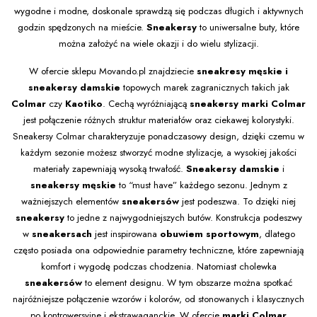
wygodne i modne, doskonale sprawdzą się podczas długich i aktywnych
godzin spędzonych na mieście.
Sneakersy
to uniwersalne buty, które
można założyć na wiele okazji i do wielu stylizacji.
W ofercie sklepu Movando.pl znajdziecie
sneakresy męskie i
sneakersy damskie
topowych marek zagranicznych takich jak
Colmar
czy
Kaotiko
. Cechą wyróżniającą
sneakersy marki Colmar
jest połączenie różnych struktur materiałów oraz ciekawej kolorystyki.
Sneakersy Colmar charakteryzuje ponadczasowy design, dzięki czemu w
każdym sezonie możesz stworzyć modne stylizacje, a wysokiej jakości
materiały zapewniają wysoką trwałość.
Sneakersy damskie
i
sneakersy męskie
to “must have” każdego sezonu. Jednym z
ważniejszych elementów
sneakersów
jest podeszwa. To dzięki niej
sneakersy
to jedne z najwygodniejszych butów. Konstrukcja podeszwy
w
sneakersach
jest inspirowana
obuwiem sportowym
, dlatego
często posiada ona odpowiednie parametry techniczne, które zapewniają
komfort i wygodę podczas chodzenia. Natomiast cholewka
sneakersów
to element designu. W tym obszarze można spotkać
najróżniejsze połączenie wzorów i kolorów, od stonowanych i klasycznych
po kontrowersyjne i ekstrawaganckie. W ofercie
marki Colmar