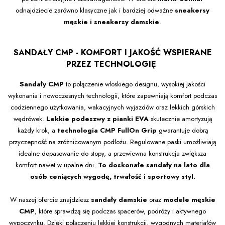
odnajdziecie zarówno klasyczne jak i bardziej odważne
sneakersy
męskie i sneakersy damskie
.
SANDAŁY CMP - KOMFORT I JAKOŚĆ WSPIERANE
PRZEZ TECHNOLOGIĘ
Sandały CMP
to połączenie włoskiego designu, wysokiej jakości
wykonania i nowoczesnych technologii, które zapewniają komfort podczas
codziennego użytkowania, wakacyjnych wyjazdów oraz lekkich górskich
wędrówek.
Lekkie podeszwy z pianki EVA
skutecznie amortyzują
każdy krok, a
technologia CMP FullOn Grip
gwarantuje dobrą
przyczepność na zróżnicowanym podłożu. Regulowane paski umożliwiają
idealne dopasowanie do stopy, a przewiewna konstrukcja zwiększa
komfort nawet w upalne dni.
To doskonałe sandały na lato dla
osób ceniących wygodę, trwałość i sportowy styl.
W naszej ofercie znajdziesz
sandały damskie
oraz
modele męskie
CMP
, które sprawdzą się podczas spacerów, podróży i aktywnego
wypoczynku. Dzięki połączeniu lekkiej konstrukcji, wygodnych materiałów