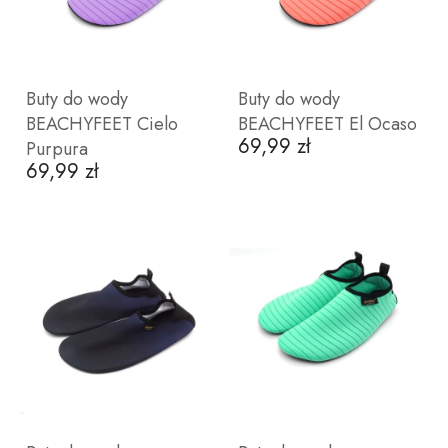
Buty do wody
Buty do wody
BEACHYFEET Cielo
BEACHYFEET El Ocaso
69,99 zł
Cena
Purpura
69,99 zł
Cena
ZOBACZ PRODUKT
ZOBACZ PRODUKT
36
37
38
39
40
36
37
38
39
40