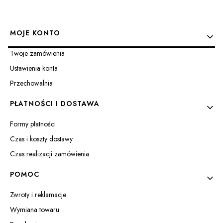
Linki w stopce
28
29
30
31
MOJE KONTO
Twoje zamówienia
Ustawienia konta
Przechowalnia
PŁATNOŚCI I DOSTAWA
Formy płatności
Czas i koszty dostawy
Czas realizacji zamówienia
POMOC
Zwroty i reklamacje
Wymiana towaru