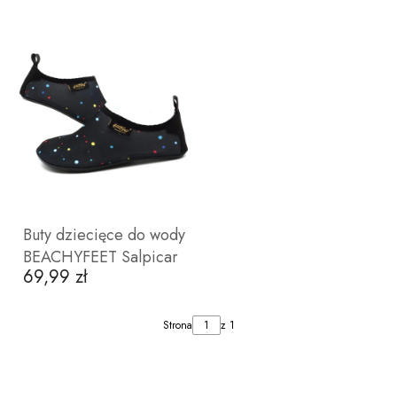
28
29
30
31
32
33
34
28
29
30
32
Buty dziecięce do wody
BEACHYFEET Salpicar
69,99 zł
Cena
ZOBACZ PRODUKT
Strona
z 1