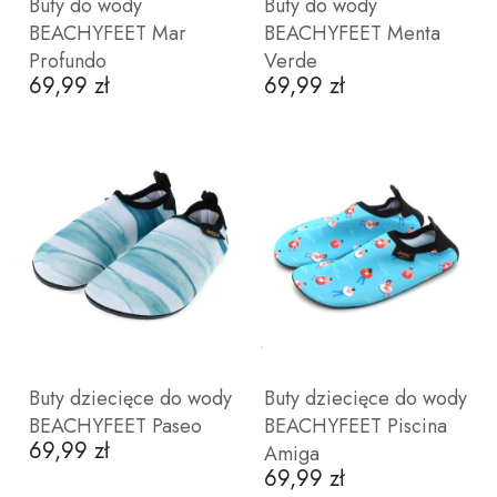
Buty do wody
Buty do wody
BEACHYFEET Mar
BEACHYFEET Menta
Profundo
Verde
69,99 zł
69,99 zł
Cena
Cena
ZOBACZ PRODUKT
ZOBACZ PRODUKT
41
43
44
45
46
36
37
38
40
Buty dziecięce do wody
Buty dziecięce do wody
BEACHYFEET Paseo
BEACHYFEET Piscina
69,99 zł
Cena
Amiga
69,99 zł
Cena
ZOBACZ PRODUKT
ZOBACZ PRODUKT