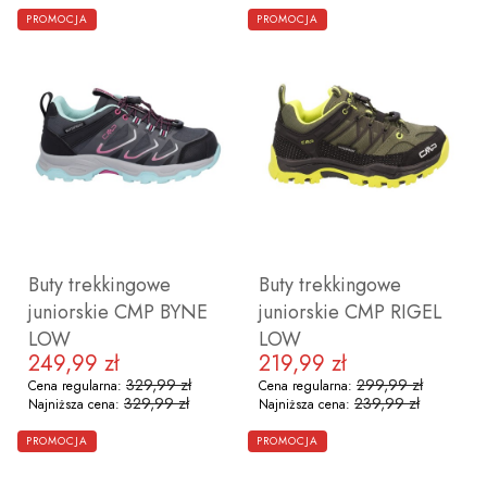
PROMOCJA
PROMOCJA
30
35
Buty trekkingowe
Buty trekkingowe
juniorskie CMP BYNE
juniorskie CMP RIGEL
LOW
LOW
249,99 zł
219,99 zł
Cena promocyjna
Cena promocyjna
329,99 zł
299,99 zł
Cena regularna:
Cena regularna:
329,99 zł
239,99 zł
Najniższa cena:
Najniższa cena:
ZOBACZ PRODUKT
ZOBACZ PRODUKT
PROMOCJA
PROMOCJA