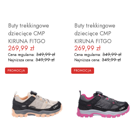
Buty trekkingowe
Buty trekkingowe
dziecięce CMP
dziecięce CMP
KIRUNA FITGO
KIRUNA FITGO
269,99 zł
269,99 zł
Cena promocyjna
Cena promocyjna
349,99 zł
349,99 zł
Cena regularna:
Cena regularna:
349,99 zł
349,99 zł
Najniższa cena:
Najniższa cena:
ZOBACZ PRODUKT
ZOBACZ PRODUKT
PROMOCJA
PROMOCJA
28
29
30
31
32
33
34
35
28
36
29
37
30
31
32
33
34
3