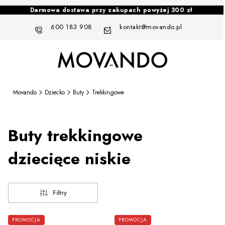
Darmowa dostawa przy zakupach powyżej 300 zł
600 183 908
kontakt@movando.pl
Movando
Dziecko
Buty
Trekkingowe
Buty trekkingowe
dziecięce
niskie
Filtry
Lista produktów
PROMOCJA
PROMOCJA