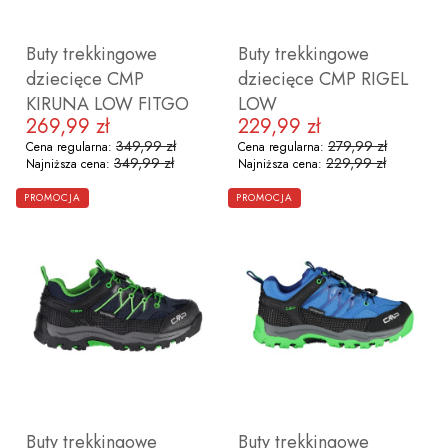
Buty trekkingowe
Buty trekkingowe
dziecięce CMP
dziecięce CMP RIGEL
KIRUNA LOW FITGO
LOW
269,99 zł
229,99 zł
Cena promocyjna
Cena promocyjna
349,99 zł
279,99 zł
Cena regularna:
Cena regularna:
349,99 zł
229,99 zł
Najniższa cena:
Najniższa cena:
ZOBACZ PRODUKT
ZOBACZ PRODUKT
PROMOCJA
PROMOCJA
35
28
Buty trekkingowe
Buty trekkingowe