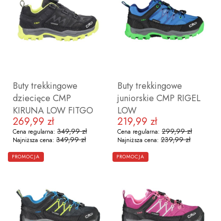
38
39
40
41
38
39
40
41
Buty trekkingowe
Buty trekkingowe
dziecięce CMP
juniorskie CMP RIGEL
KIRUNA LOW FITGO
LOW
269,99 zł
219,99 zł
Cena promocyjna
Cena promocyjna
349,99 zł
299,99 zł
Cena regularna:
Cena regularna:
349,99 zł
239,99 zł
Najniższa cena:
Najniższa cena:
ZOBACZ PRODUKT
ZOBACZ PRODUKT
PROMOCJA
PROMOCJA