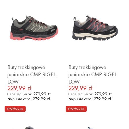
Buty trekkingowe
Buty trekkingowe
juniorskie CMP RIGEL
juniorskie CMP RIGEL
LOW
LOW
229,99 zł
229,99 zł
Cena promocyjna
Cena promocyjna
279,99 zł
279,99 zł
Cena regularna:
Cena regularna:
279,99 zł
279,99 zł
Najniższa cena:
Najniższa cena:
ZOBACZ PRODUKT
ZOBACZ PRODUKT
PROMOCJA
PROMOCJA