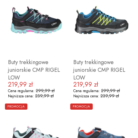
38
41
40
Buty trekkingowe
Buty trekkingowe
juniorskie CMP RIGEL
juniorskie CMP RIGEL
LOW
LOW
219,99 zł
219,99 zł
Cena promocyjna
Cena promocyjna
299,99 zł
299,99 zł
Cena regularna:
Cena regularna:
239,99 zł
239,99 zł
Najniższa cena:
Najniższa cena:
ZOBACZ PRODUKT
ZOBACZ PRODUKT
PROMOCJA
PROMOCJA