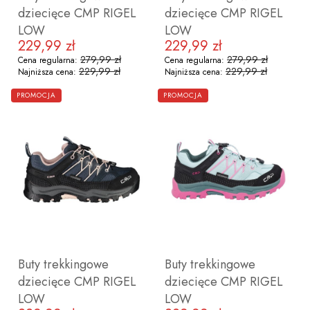
dziecięce CMP RIGEL
dziecięce CMP RIGEL
LOW
LOW
229,99 zł
229,99 zł
Cena promocyjna
Cena promocyjna
279,99 zł
279,99 zł
Cena regularna:
Cena regularna:
229,99 zł
229,99 zł
Najniższa cena:
Najniższa cena:
ZOBACZ PRODUKT
ZOBACZ PRODUKT
PROMOCJA
PROMOCJA
28
29
30
31
32
33
34
35
28
Buty trekkingowe
Buty trekkingowe
dziecięce CMP RIGEL
dziecięce CMP RIGEL
LOW
LOW