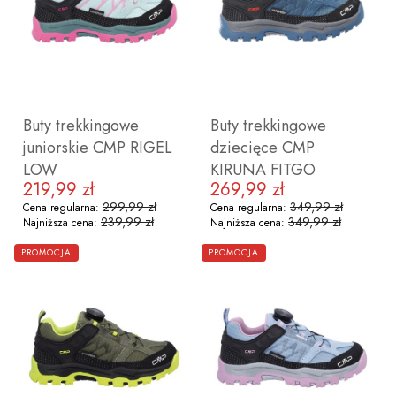
38
39
40
39
40
41
Buty trekkingowe
Buty trekkingowe
juniorskie CMP RIGEL
dziecięce CMP
LOW
KIRUNA FITGO
219,99 zł
269,99 zł
Cena promocyjna
Cena promocyjna
299,99 zł
349,99 zł
Cena regularna:
Cena regularna:
239,99 zł
349,99 zł
Najniższa cena:
Najniższa cena:
ZOBACZ PRODUKT
ZOBACZ PRODUKT
PROMOCJA
PROMOCJA
38
39
40
41
28
29
30
31
32
33
34
3