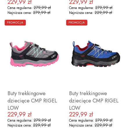
229,99 zł
229,99 zł
Cena promocyjna
Cena promocyjna
279,99 zł
279,99 zł
Cena regularna:
Cena regularna:
279,99 zł
229,99 zł
Najniższa cena:
Najniższa cena:
ZOBACZ PRODUKT
ZOBACZ PRODUKT
PROMOCJA
PROMOCJA
28
29
30
31
32
33
34
35
29
30
31
32
33
34
35
3
Buty trekkingowe
Buty trekkingowe
dziecięce CMP RIGEL
dziecięce CMP RIGEL
LOW
LOW
229,99 zł
229,99 zł
Cena promocyjna
Cena promocyjna
279,99 zł
279,99 zł
Cena regularna:
Cena regularna:
229,99 zł
229,99 zł
Najniższa cena:
Najniższa cena:
ZOBACZ PRODUKT
ZOBACZ PRODUKT