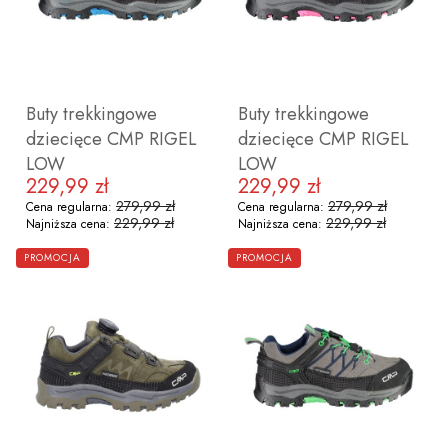
30
31
32
33
34
35
36
37
38
41
Buty trekkingowe
Buty trekkingowe
dziecięce CMP RIGEL
dziecięce CMP RIGEL
LOW
LOW
229,99 zł
229,99 zł
Cena promocyjna
Cena promocyjna
279,99 zł
279,99 zł
Cena regularna:
Cena regularna:
229,99 zł
229,99 zł
Najniższa cena:
Najniższa cena:
ZOBACZ PRODUKT
ZOBACZ PRODUKT
PROMOCJA
PROMOCJA
28
29
36
37
28
29
31
37