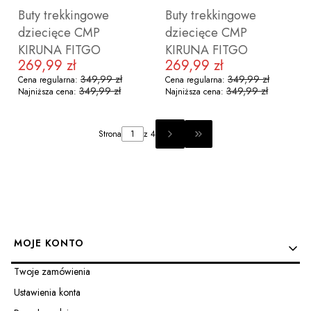
Buty trekkingowe
Buty trekkingowe
dziecięce CMP
dziecięce CMP
KIRUNA FITGO
KIRUNA FITGO
269,99 zł
269,99 zł
Cena promocyjna
Cena promocyjna
349,99 zł
349,99 zł
Cena regularna:
Cena regularna:
349,99 zł
349,99 zł
Najniższa cena:
Najniższa cena:
ZOBACZ PRODUKT
ZOBACZ PRODUKT
Strona
z 4
PRZEJDŹ DO OSTATNIEJ 
28
29
30
31
32
33
34
35
28
36
29
37
30
31
32
33
34
3
Linki w stopce
MOJE KONTO
Twoje zamówienia
Ustawienia konta