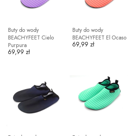
Buty do wody
Buty do wody
BEACHYFEET Cielo
BEACHYFEET El Ocaso
69,99 zł
Cena
Purpura
69,99 zł
Cena
ZOBACZ PRODUKT
ZOBACZ PRODUKT
36
37
38
39
40
36
37
38
39
40