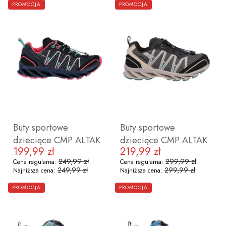
PROMOCJA
PROMOCJA
28
29
31
32
25
26
27
28
29
30
31
3
Buty sportowe
Buty sportowe
dziecięce CMP ALTAK
dziecięce CMP ALTAK
199,99 zł
219,99 zł
Cena promocyjna
Cena promocyjna
249,99 zł
299,99 zł
Cena regularna:
Cena regularna:
249,99 zł
299,99 zł
Najniższa cena:
Najniższa cena:
ZOBACZ PRODUKT
ZOBACZ PRODUKT
PROMOCJA
PROMOCJA