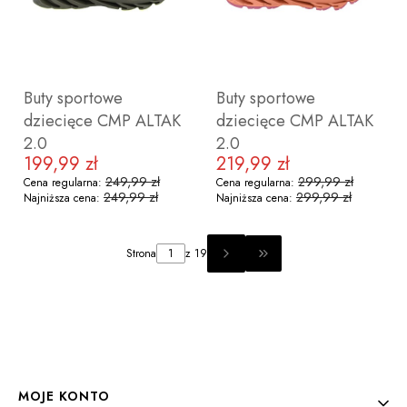
29
28
30
31
32
Buty sportowe
Buty sportowe
dziecięce CMP ALTAK
dziecięce CMP ALTAK
2.0
2.0
199,99 zł
219,99 zł
Cena promocyjna
Cena promocyjna
249,99 zł
299,99 zł
Cena regularna:
Cena regularna:
249,99 zł
299,99 zł
Najniższa cena:
Najniższa cena:
ZOBACZ PRODUKT
ZOBACZ PRODUKT
Strona
z 19
PRZEJDŹ DO OSTATNIEJ
27
28
29
30
31
32
28
29
30
31
32
Linki w stopce
MOJE KONTO