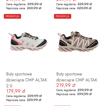
299,99 zł
329,99 zł
Cena regularna:
Cena regularna:
239,99 zł
329,99 zł
Najniższa cena:
Najniższa cena:
ZOBACZ PRODUKT
ZOBACZ PRODUKT
PROMOCJA
PROMOCJA
31
32
34
35
36
37
38
40
41
Buty sportowe
Buty sportowe
dziecięce CMP ALTAK
dziecięce CMP ALTAK
219,99 zł
Cena promocyjna
2.0
299,99 zł
179,99 zł
Cena regularna:
Cena promocyjna
299,99 zł
Najniższa cena:
229,99 zł
Cena regularna:
229,99 zł
Najniższa cena:
ZOBACZ PRODUKT
ZOBACZ PRODUKT