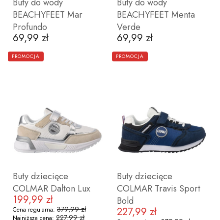
Buty do wody
Buty do wody
BEACHYFEET Mar
BEACHYFEET Menta
Profundo
Verde
69,99 zł
69,99 zł
Cena
Cena
ZOBACZ PRODUKT
ZOBACZ PRODUKT
PROMOCJA
PROMOCJA
41
43
44
45
46
36
37
38
40
Buty dziecięce
Buty dziecięce
COLMAR Dalton Lux
COLMAR Travis Sport
199,99 zł
Cena promocyjna
Bold
379,99 zł
227,99 zł
Cena regularna:
Cena promocyjna
227,99 zł
Najniższa cena: