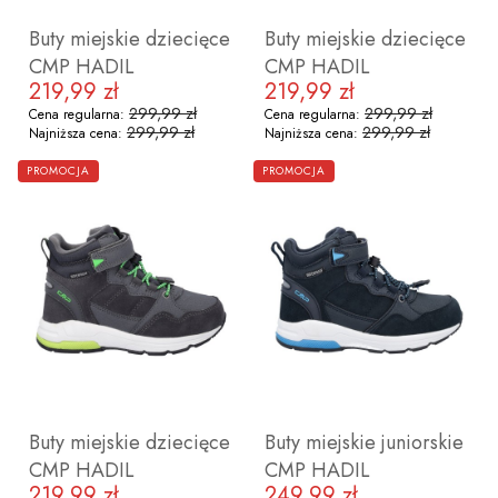
Buty miejskie dziecięce
Buty miejskie dziecięce
CMP HADIL
CMP HADIL
219,99 zł
219,99 zł
Cena promocyjna
Cena promocyjna
299,99 zł
299,99 zł
Cena regularna:
Cena regularna:
299,99 zł
299,99 zł
Najniższa cena:
Najniższa cena:
ZOBACZ PRODUKT
ZOBACZ PRODUKT
PROMOCJA
PROMOCJA
30
31
32
33
34
35
36
37
28
29
30
31
32
33
34
3
Buty miejskie dziecięce
Buty miejskie juniorskie
CMP HADIL
CMP HADIL
219,99 zł
249,99 zł
Cena promocyjna
Cena promocyjna