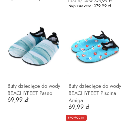
379,99 zł
Cena regularna:
379,99 zł
Najniższa cena:
ZOBACZ PRODUKT
ZOBACZ PRODUKT
30
31
32
33
34
35
30
31
32
34
35
Buty dziecięce do wody
Buty dziecięce do wody
BEACHYFEET Paseo
BEACHYFEET Piscina
69,99 zł
Cena
Amiga
69,99 zł
Cena
ZOBACZ PRODUKT
ZOBACZ PRODUKT
PROMOCJA