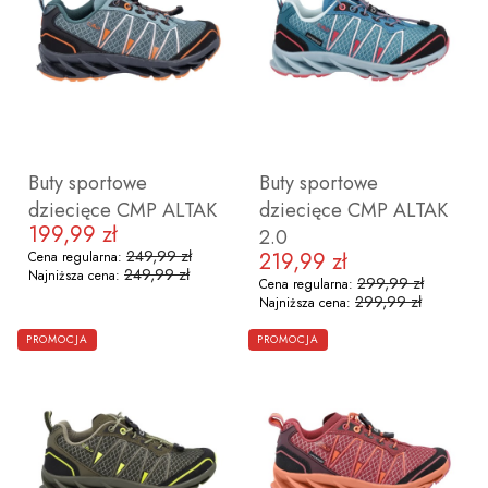
28
29
30
31
32
25
26
27
28
29
30
31
3
Buty sportowe
Buty sportowe
dziecięce CMP ALTAK
dziecięce CMP ALTAK
199,99 zł
Cena promocyjna
2.0
249,99 zł
219,99 zł
Cena regularna:
Cena promocyjna
249,99 zł
Najniższa cena:
299,99 zł
Cena regularna:
299,99 zł
Najniższa cena:
ZOBACZ PRODUKT
ZOBACZ PRODUKT
PROMOCJA
PROMOCJA