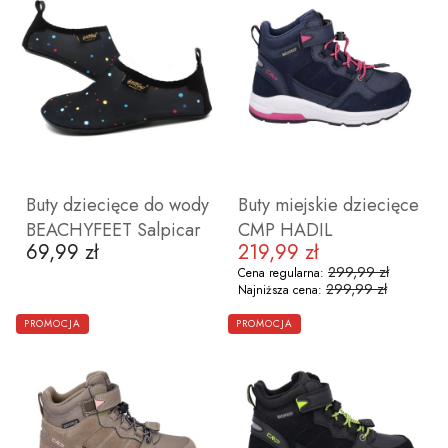
28
29
30
31
32
33
34
28
29
30
32
Buty dziecięce do wody
Buty miejskie dziecięce
BEACHYFEET Salpicar
CMP HADIL
69,99 zł
219,99 zł
Cena
Cena promocyjna
299,99 zł
Cena regularna:
299,99 zł
Najniższa cena:
ZOBACZ PRODUKT
ZOBACZ PRODUKT
PROMOCJA
PROMOCJA