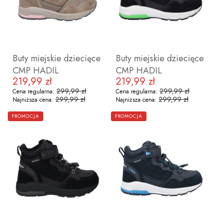
28
29
30
31
28
29
30
31
32
33
34
3
Buty miejskie dziecięce
Buty miejskie dziecięce
CMP HADIL
CMP HADIL
219,99 zł
219,99 zł
Cena promocyjna
Cena promocyjna
299,99 zł
299,99 zł
Cena regularna:
Cena regularna:
299,99 zł
299,99 zł
Najniższa cena:
Najniższa cena:
ZOBACZ PRODUKT
ZOBACZ PRODUKT
PROMOCJA
PROMOCJA
30
34
36
32
34
35