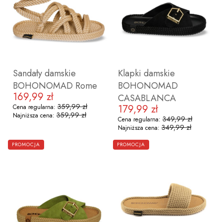
36
37
38
39
40
41
36
37
38
39
40
41
42
Sandały damskie
Klapki damskie
BOHONOMAD Rome
BOHONOMAD
169,99 zł
Cena promocyjna
CASABLANCA
359,99 zł
179,99 zł
Cena regularna:
Cena promocyjna
359,99 zł
Najniższa cena:
349,99 zł
Cena regularna:
349,99 zł
Najniższa cena:
ZOBACZ PRODUKT
ZOBACZ PRODUKT
PROMOCJA
PROMOCJA