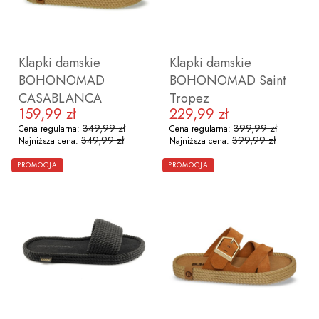
36
37
38
39
40
41
36
37
38
39
40
Klapki damskie
Klapki damskie
BOHONOMAD
BOHONOMAD Saint
CASABLANCA
Tropez
159,99 zł
229,99 zł
Cena promocyjna
Cena promocyjna
349,99 zł
399,99 zł
Cena regularna:
Cena regularna:
349,99 zł
399,99 zł
Najniższa cena:
Najniższa cena:
ZOBACZ PRODUKT
ZOBACZ PRODUKT
PROMOCJA
PROMOCJA
36
37
38
39
40
41
36
37
38
39
40
41