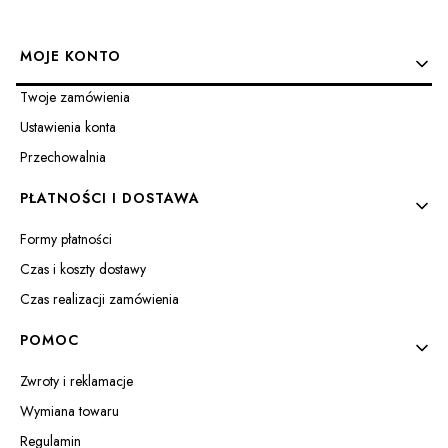
36
37
38
39
40
41
42
40
41
Linki w stopce
MOJE KONTO
Twoje zamówienia
Ustawienia konta
Przechowalnia
PŁATNOŚCI I DOSTAWA
Formy płatności
Czas i koszty dostawy
Czas realizacji zamówienia
POMOC
Zwroty i reklamacje
Wymiana towaru
Regulamin