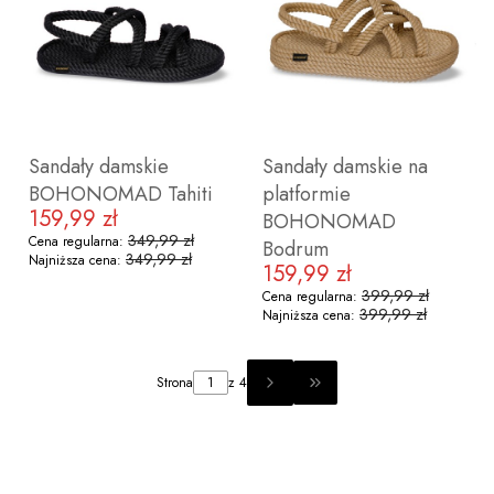
36
37
38
39
40
41
36
37
38
39
40
41
Sandały damskie
Sandały damskie na
BOHONOMAD Tahiti
platformie
159,99 zł
Cena promocyjna
BOHONOMAD
349,99 zł
Cena regularna:
Bodrum
349,99 zł
Najniższa cena:
159,99 zł
Cena promocyjna
399,99 zł
Cena regularna:
399,99 zł
Najniższa cena:
ZOBACZ PRODUKT
ZOBACZ PRODUKT
Strona
z 4
PRZEJDŹ DO OSTATNIEJ 