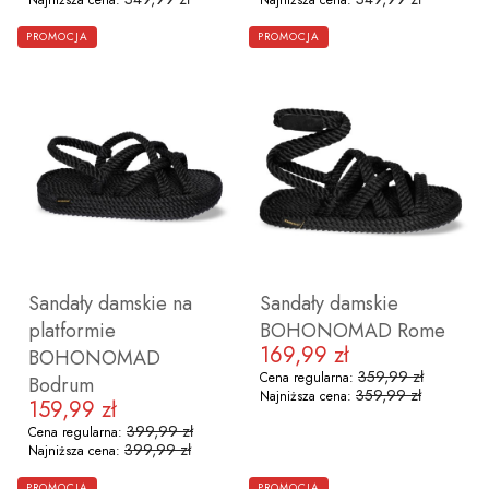
Najniższa cena:
Najniższa cena:
ZOBACZ PRODUKT
ZOBACZ PRODUKT
PROMOCJA
PROMOCJA
36
37
38
39
40
41
42
36
37
38
39
40
41
Sandały damskie na
Sandały damskie
platformie
BOHONOMAD Rome
169,99 zł
Cena promocyjna
BOHONOMAD
359,99 zł
Cena regularna:
Bodrum
359,99 zł
Najniższa cena:
159,99 zł
Cena promocyjna
399,99 zł
Cena regularna:
399,99 zł
Najniższa cena:
ZOBACZ PRODUKT
ZOBACZ PRODUKT
PROMOCJA
PROMOCJA