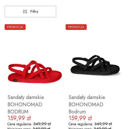
Filtry
Lista produktów
PROMOCJA
PROMOCJA
Sandały damskie
Sandały damskie
BOHONOMAD
BOHONOMAD
BODRUM
Bodrum
159,99 zł
159,99 zł
Cena promocyjna
Cena promocyjna
349,99 zł
349,99 zł
Cena regularna:
Cena regularna:
349,99 zł
349,99 zł