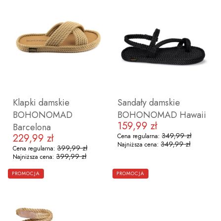
36
37
38
39
40
41
36
37
38
39
40
41
Klapki damskie
Sandały damskie
BOHONOMAD
BOHONOMAD Hawaii
159,99 zł
Cena promocyjna
Barcelona
349,99 zł
229,99 zł
Cena regularna:
Cena promocyjna
349,99 zł
Najniższa cena:
399,99 zł
Cena regularna:
399,99 zł
Najniższa cena:
ZOBACZ PRODUKT
ZOBACZ PRODUKT
PROMOCJA
PROMOCJA