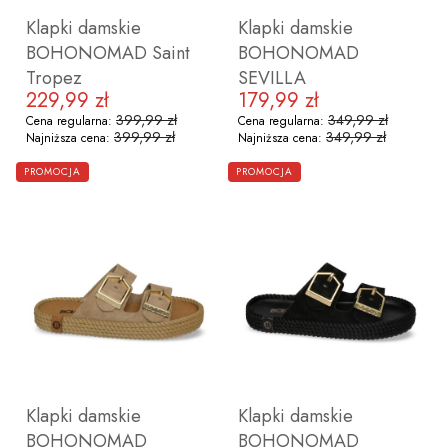
Klapki damskie
Klapki damskie
BOHONOMAD Saint
BOHONOMAD
Tropez
SEVILLA
229,99 zł
179,99 zł
Cena promocyjna
Cena promocyjna
399,99 zł
349,99 zł
Cena regularna:
Cena regularna:
399,99 zł
349,99 zł
Najniższa cena:
Najniższa cena:
ZOBACZ PRODUKT
ZOBACZ PRODUKT
PROMOCJA
PROMOCJA
36
37
38
39
41
36
37
38
39
40
41
Klapki damskie
Klapki damskie
BOHONOMAD
BOHONOMAD