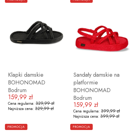
36
37
38
39
40
41
36
37
38
39
40
41
Klapki damskie
Sandały damskie na
BOHONOMAD
platformie
Bodrum
BOHONOMAD
159,99 zł
Cena promocyjna
Bodrum
329,99 zł
159,99 zł
Cena regularna:
Cena promocyjna
329,99 zł
Najniższa cena:
399,99 zł
Cena regularna:
399,99 zł
Najniższa cena:
ZOBACZ PRODUKT
ZOBACZ PRODUKT
PROMOCJA
PROMOCJA