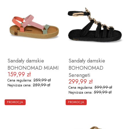
36
37
38
39
40
41
36
37
38
39
40
41
42
Sandały damskie
Sandały damskie
BOHONOMAD MIAMI
BOHONOMAD
159,99 zł
Cena promocyjna
Serengeti
259,99 zł
299,99 zł
Cena regularna:
Cena promocyjna
259,99 zł
Najniższa cena:
599,99 zł
Cena regularna:
599,99 zł
Najniższa cena:
ZOBACZ PRODUKT
ZOBACZ PRODUKT
PROMOCJA
PROMOCJA