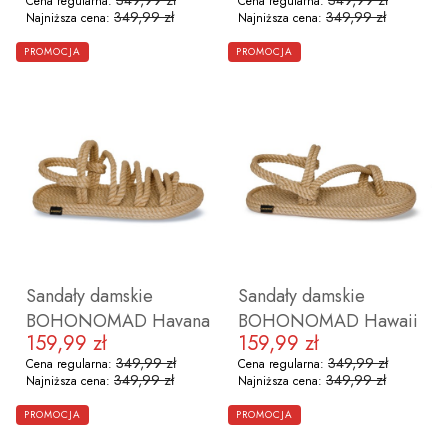
349,99 zł
349,99 zł
Cena regularna:
Cena regularna:
349,99 zł
349,99 zł
Najniższa cena:
Najniższa cena:
ZOBACZ PRODUKT
ZOBACZ PRODUKT
PROMOCJA
PROMOCJA
36
37
38
39
40
41
42
36
37
38
39
40
41
Sandały damskie
Sandały damskie
BOHONOMAD Havana
BOHONOMAD Hawaii
159,99 zł
159,99 zł
Cena promocyjna
Cena promocyjna
349,99 zł
349,99 zł
Cena regularna:
Cena regularna:
349,99 zł
349,99 zł
Najniższa cena:
Najniższa cena:
ZOBACZ PRODUKT
ZOBACZ PRODUKT
PROMOCJA
PROMOCJA