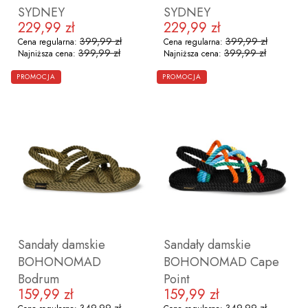
SYDNEY
SYDNEY
229,99 zł
229,99 zł
Cena promocyjna
Cena promocyjna
399,99 zł
399,99 zł
Cena regularna:
Cena regularna:
399,99 zł
399,99 zł
Najniższa cena:
Najniższa cena:
ZOBACZ PRODUKT
ZOBACZ PRODUKT
PROMOCJA
PROMOCJA
36
37
38
39
40
41
36
37
38
39
40
41
Sandały damskie
Sandały damskie
BOHONOMAD
BOHONOMAD Cape
Bodrum
Point
159,99 zł
159,99 zł
Cena promocyjna
Cena promocyjna