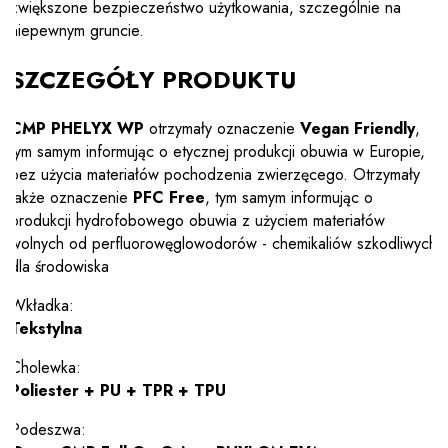
zwiększone bezpieczeństwo użytkowania, szczególnie na
niepewnym gruncie.
SZCZEGÓŁY PRODUKTU
CMP PHELYX WP
otrzymały oznaczenie
Vegan Friendly
,
tym samym informując o etycznej produkcji obuwia w Europie,
bez użycia materiałów pochodzenia zwierzęcego. Otrzymały
także oznaczenie
PFC Free
, tym samym informując o
produkcji hydrofobowego obuwia z użyciem materiałów
wolnych od perfluorowęglowodorów - chemikaliów szkodliwych
dla środowiska
Wkładka:
Tekstylna
Cholewka:
Poliester + PU + TPR + TPU
Podeszwa: