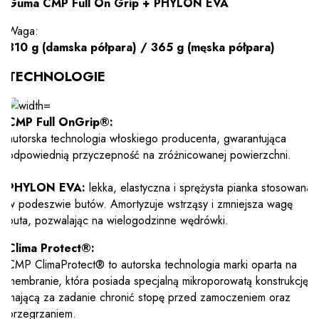
Guma CMP Full On Grip + PHYLON EVA
Waga:
310 g (damska półpara) / 365 g (męska półpara)
TECHNOLOGIE
CMP Full OnGrip®:
autorska technologia włoskiego producenta, gwarantująca
odpowiednią przyczepność na zróżnicowanej powierzchni.
PHYLON EVA:
lekka, elastyczna i sprężysta pianka stosowana
w podeszwie butów. Amortyzuje wstrząsy i zmniejsza wagę
buta, pozwalając na wielogodzinne wędrówki.
Clima Protect®:
CMP ClimaProtect® to autorska technologia marki oparta na
membranie, która posiada specjalną mikroporowatą konstrukcję,
mającą za zadanie chronić stopę przed zamoczeniem oraz
przegrzaniem.