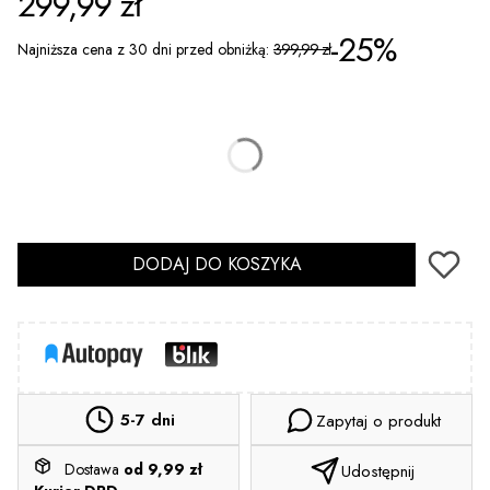
299,99 zł
-25%
Najniższa cena z 30 dni przed obniżką:
399,99 zł
*
Rozmiar
36
37
38
39
DODAJ DO KOSZYKA
5-7 dni
Zapytaj o produkt
Dostawa
od 9,99 zł
Udostępnij