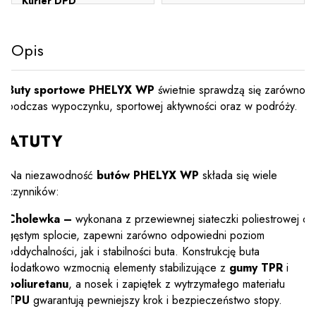
Kurier DPD
Opis
Buty sportowe PHELYX WP
świetnie sprawdzą się zarówno
podczas wypoczynku, sportowej aktywności oraz w podróży.
ATUTY
Na niezawodność
butów PHELYX WP
składa się wiele
czynników:
Cholewka –
wykonana z przewiewnej siateczki poliestrowej o
gęstym splocie, zapewni zarówno odpowiedni poziom
oddychalności, jak i stabilności buta. Konstrukcję buta
dodatkowo wzmocnią elementy stabilizujące z
gumy TPR
i
poliuretanu
, a nosek i zapiętek z wytrzymałego materiału
TPU
gwarantują pewniejszy krok i bezpieczeństwo stopy.