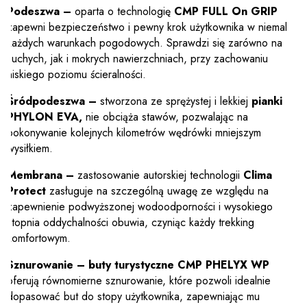
Podeszwa –
oparta o technologię
CMP FULL On GRIP
zapewni bezpieczeństwo i pewny krok użytkownika w niemal
każdych warunkach pogodowych. Sprawdzi się zarówno na
suchych, jak i mokrych nawierzchniach, przy zachowaniu
niskiego poziomu ścieralności.
Śródpodeszwa –
stworzona ze sprężystej i lekkiej
pianki
PHYLON EVA,
nie obciąża stawów, pozwalając na
pokonywanie kolejnych kilometrów wędrówki mniejszym
wysiłkiem.
Membrana –
zastosowanie autorskiej technologii
Clima
Protect
zasługuje na szczególną uwagę ze względu na
zapewnienie podwyższonej wodoodporności i wysokiego
stopnia oddychalności obuwia, czyniąc każdy trekking
komfortowym.
Sznurowanie –
buty turystyczne CMP PHELYX WP
oferują równomierne sznurowanie, które pozwoli idealnie
dopasować but do stopy użytkownika, zapewniając mu