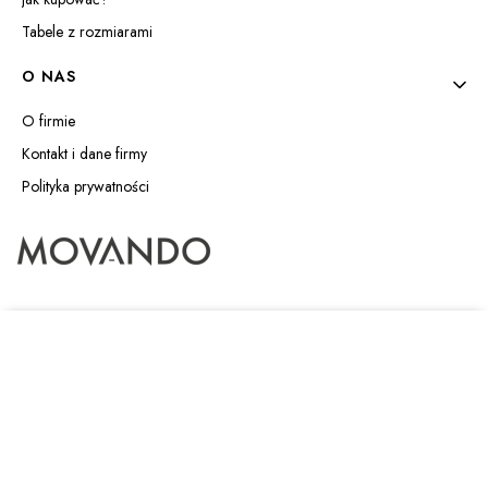
Tabele z rozmiarami
O NAS
O firmie
Kontakt i dane firmy
Polityka prywatności
Movando Sp. z o.o.
Kolejowa 15/17, lok. 206A
01-217 Warszawa
+48 600 183 908
kontakt@movando.pl