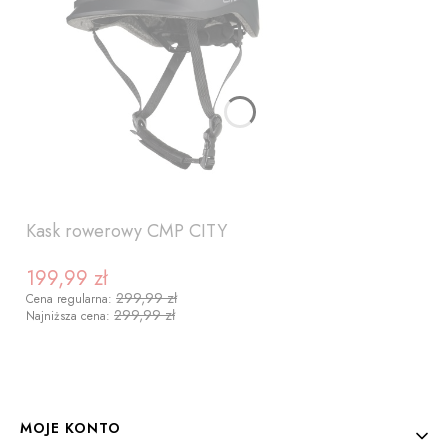
Kask rowerowy CMP CITY
199,99 zł
Cena promocyjna
299,99 zł
Cena regularna:
299,99 zł
Najniższa cena:
ZOBACZ PRODUKT
Linki w stopce
MOJE KONTO