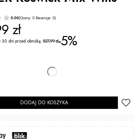
0.00
(Oceny: 0 Recenzje: 0)
9 zł
-5%
z 30 dni przed obniżką:
527,99 zł
39
41
DODAJ DO KOSZYKA