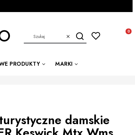
Produkt
Szukaj
Wyczyść
WE PRODUKTY
MARKI
turystyczne damskie
R Keswick Mtx Wms