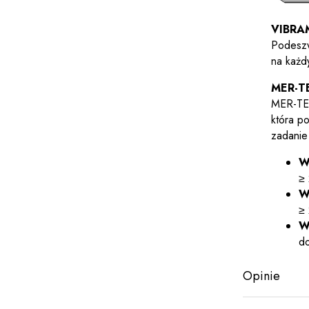
VIBRA
Podeszw
na każd
MER-T
MER-TEX
która p
zadanie
W
≥
W
≥
W
d
Opinie