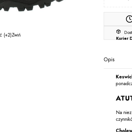
Dos
ęć
(+2)
Zwiń
Kurier 
Opis
Keswi
ponadcz
ATU
Na nie
czynnik
Cholew