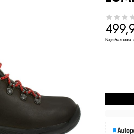
499,9
Najniższa cena 
*
Rozmiar
36
37