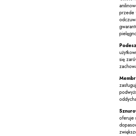
anilino
przede 
odczuwa
gwarante
pielęgn
Podes
użytkow
się zar
zachowa
Membr
zasługu
podwyżs
oddycha
Sznuro
oferuje
dopasow
zwiększ