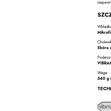
niepewn
SZC
Wkładk
Mikrof
Cholewk
Skóra 
Podesz
VIBRA
Waga:
540 g 
TECH