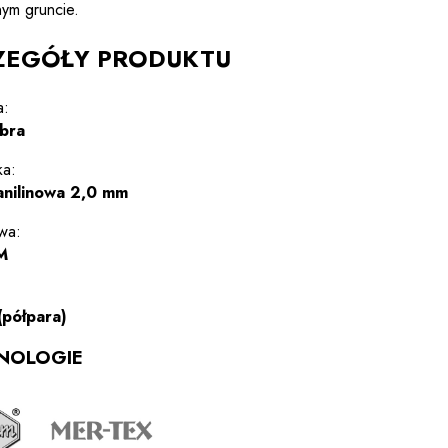
ym gruncie.
ZEGÓŁY PRODUKTU
a:
ibra
a:
anilinowa 2,0 mm
wa:
M
(półpara)
NOLOGIE