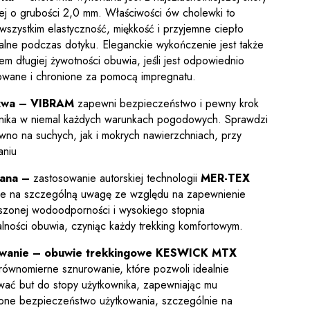
wej o grubości 2,0 mm. Właściwości ów cholewki to
wszystkim elastyczność, miękkość i przyjemne ciepło
lne podczas dotyku. Eleganckie wykończenie jest także
m długiej żywotności obuwia, jeśli jest odpowiednio
owane i chronione za pomocą impregnatu.
zwa
–
VIBRAM
zapewni bezpieczeństwo i pewny krok
nika w niemal każdych warunkach pogodowych. Sprawdzi
ówno na suchych, jak i mokrych nawierzchniach, przy
niu
ana –
zastosowanie autorskiej technologii
MER-TEX
je na szczególną uwagę ze względu na zapewnienie
zonej wodoodporności i wysokiego stopnia
lności obuwia, czyniąc każdy trekking komfortowym.
wanie –
obuwie trekkingowe KESWICK MTX
 równomierne sznurowanie, które pozwoli idealnie
ać but do stopy użytkownika, zapewniając mu
one bezpieczeństwo użytkowania, szczególnie na