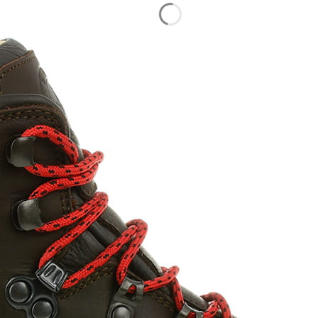
AWA
POMOC
INF
Zwroty i reklamacje
Jak k