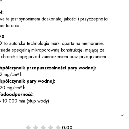
M:
a ta jest synonimem doskonałej jakości i przyczepności
ym terenie.
EX
 to autorska technologia marki oparta na membranie,
osiada specjalną mikroporowatą konstrukcję, mającą za
 chronić stopę przed zamoczeniem oraz przegrzaniem.
spółczynnik przepuszczalności pary wodnej:
 2 mg/cm² h
spółczynnik pary wodnej:
 20 mg/cm² h
odoodporność:
o 10 000 mm (słup wody)
0.00