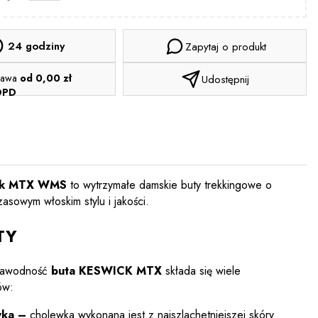
24 godziny
Zapytaj o produkt
tawa
od 0,00 zł
Udostępnij
DPD
ck MTX WMS
to wytrzymałe damskie buty trekkingowe o
asowym włoskim stylu i jakości.
TY
zawodność
buta KESWICK MTX
składa się wiele
ów:
ka –
cholewka wykonana jest z najszlachetniejszej skóry