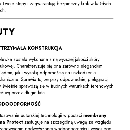
ą Twoje stopy i zagwarantują bezpieczny krok w każdych
ch.
UTY
TRZYMAŁA KONSTRUKCJA
lewka została wykonana z najwyższej jakości skóry
ukowej. Charakteryzuje się ona zarówno eleganckim
lądem, jak i wysoką odpornością na uszkodzenia
haniczne. Sprawia to, że przy odpowiedniej pielęgnacji
y świetnie sprawdzą się w trudnych warunkach terenowych
osłużą przez długie lata.
ODOODPORNOŚĆ
tosowanie autorskiej technologii w postaci
membrany
ma Protect
zasługuje na szczególną uwagę ze względu
zapewnienie podwyższonej wodoodporności i wysokiego