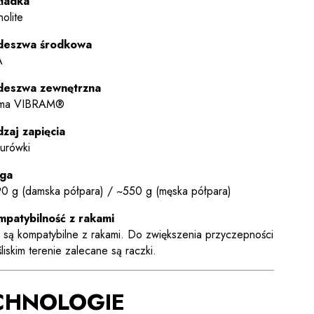
ładka
holite
deszwa środkowa
A
deszwa zewnętrzna
ma VIBRAM®
zaj zapięcia
urówki
ga
0 g (damska półpara) / ~550 g (męska półpara)
patybilność z rakami
 są kompatybilne z rakami. Do zwiększenia przyczepności
śliskim terenie zalecane są raczki.
CHNOLOGIE