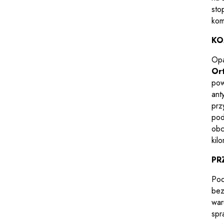
sto
kom
KO
Opa
Or
pow
ant
prz
pod
obc
kil
PR
Pod
bez
war
spr