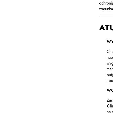
ochroni
warunka
AT
WY
Cho
nub
wyg
mec
but
i p
W
Zas
Cli
na 