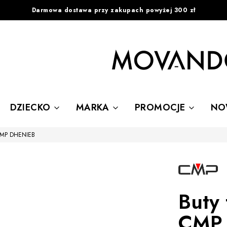
Darmowa dostawa przy zakupach powyżej 300 zł
DZIECKO
MARKA
PROMOCJE
NO
 CMP DHENIEB
Buty
CMP