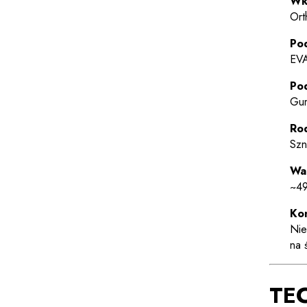
Wk
Ort
Po
EV
Po
Gu
Rod
Szn
Wa
~49
Kom
Nie
na 
TE