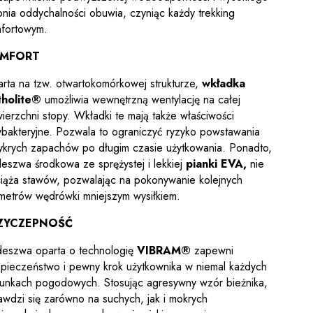
pnia oddychalności obuwia, czyniąc każdy trekking
fortowym.
MFORT
rta na tzw. otwartokomórkowej strukturze,
wkładka
tholite®
umożliwia wewnętrzną wentylację na całej
ierzchni stopy. Wkładki te mają także właściwości
ybakteryjne. Pozwala to ograniczyć ryzyko powstawania
ykrych zapachów po długim czasie użytkowania. Ponadto,
eszwa środkowa ze sprężystej i lekkiej
pianki EVA,
nie
iąża stawów, pozwalając na pokonywanie kolejnych
ometrów wędrówki mniejszym wysiłkiem.
ZYCZEPNOŚĆ
eszwa oparta o technologię
VIBRAM®
zapewni
pieczeństwo i pewny krok użytkownika w niemal każdych
unkach pogodowych. Stosując agresywny wzór bieżnika,
awdzi się zarówno na suchych, jak i mokrych