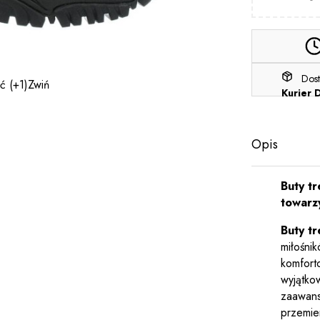
Dos
ęć
(+1)
Zwiń
Kurier 
Opis
Buty t
towarz
Buty t
miłośni
komfort
wyjątkow
zaawans
przemier