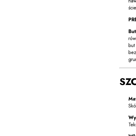
naw
ście
PR
Bu
rów
but
bez
gru
SZ
Mat
Skó
Wy
Tek