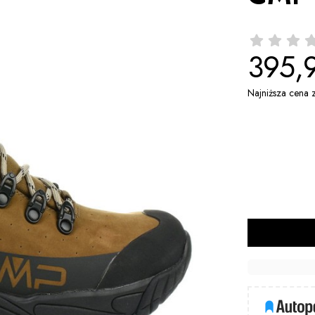
395,9
Najniższa cena 
*
Rozmiar
37
38