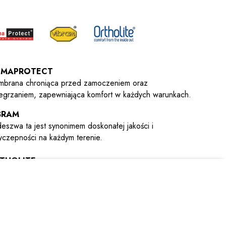
IMAPROTECT
brana chroniąca przed zamoczeniem oraz
egrzaniem, zapewniająca komfort w każdych warunkach.
BRAM
eszwa ta jest synonimem doskonałej jakości i
yczepności na każdym terenie.
THOLITE
adki dostosowujące się do kształtu stopy, oferujące
konałą amortyzację, wentylację i wytrzymałość.