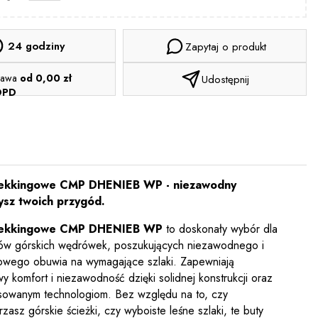
24 godziny
Zapytaj o produkt
tawa
od 0,00 zł
Udostępnij
DPD
rekkingowe CMP
DHENIEB WP
- niezawodny
ysz twoich przygód.
rekkingowe
CMP DHENIEB WP
to doskonały wybór dla
ków górskich wędrówek, poszukujących niezawodnego i
owego obuwia na wymagające szlaki. Zapewniają
y komfort i niezawodność dzięki solidnej konstrukcji oraz
owanym technologiom. Bez względu na to, czy
zasz górskie ścieżki, czy wyboiste leśne szlaki, te buty